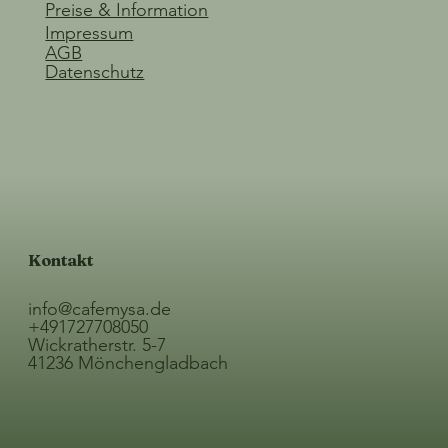
Preise & Information
Impressum
AGB
Datenschutz
Kontakt
info@cafemysa.de
+491727708050
Wickratherstr. 5-7
41236 Mönchengladbach